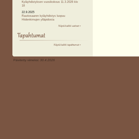
Kyläyhdistyksen vuosikokous 11.3.2026 klo
18
22.9.2025
Rautiosaaren kyläyhdistys luopuu
Hiidenkirnujen ylläpidosta
Näytä kaikki uutiset »
Näytä kaikki tapahtumat »
Päivitetty viimeksi:
30.4.2026