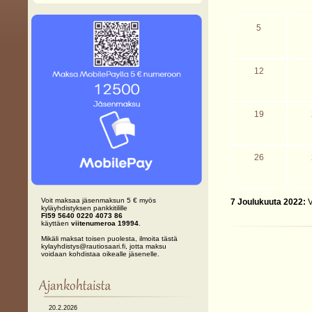
5
12
19
26
Voit maksaa jäsenmaksun 5 € myös
7 Joulukuuta 2022:
V
kyläyhdistyksen pankkitilille
FI59 5640 0220 4073 86
käyttäen
viitenumeroa 19994
.
Mikäli maksat toisen puolesta, ilmoita tästä
kylayhdistys@rautiosaari.fi, jotta maksu
voidaan kohdistaa oikealle jäsenelle.
20.2.2026