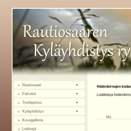
Rautiosaari
Hiidenkirnujen koda
Palvelut
Lisätietoja hiidenkir
Tonttipörssi
Kyläyhdistys
Ma
Kuvagalleria
Linkkejä