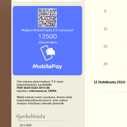
8
15
22
29
Voit maksaa jäsenmaksun 5 € myös
11 Huhtikuuta 2024:
kyläyhdistyksen pankkitilille
FI59 5640 0220 4073 86
käyttäen
viitenumeroa 19994
.
Mikäli maksat toisen puolesta, ilmoita tästä
kylayhdistys@rautiosaari.fi, jotta maksu
voidaan kohdistaa oikealle jäsenelle.
20.2.2026