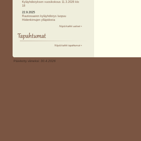
Kyläyhdistyksen vuosikokous 11.3.2026 klo
18
22.9.2025
Rautiosaaren kyläyhdistys luopuu
Hiidenkirnujen ylläpidosta
Näytä kaikki uutiset »
Näytä kaikki tapahtumat »
Päivitetty viimeksi:
30.4.2026