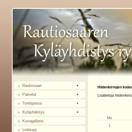
Rautiosaari
Hiidenkirnujen koda
Palvelut
Lisätietoja hiidenkir
Tonttipörssi
Kyläyhdistys
Ma
Kuvagalleria
1
Linkkejä